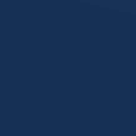
网球大师赛的优雅挥拍，到全球顶尖电竞锦标赛的激烈博弈。
开云体育汇聚全球超万场顶级与次级赛事，为您提供全天候、
无死角的赛事追踪。无论身处何地，您关注的每一场对局，这
里都有详尽的记录与前瞻。
全球数千个体育联盟数据接入
覆盖足球、篮球、网球、电竞等全品类
独家小众赛事深度挖掘与报道
硬核数据，专业解码
告别主观臆断，用数据还原赛场真相。我们的专业分析团队结
合先进的AI算法模型，实时抓取并处理海量赛场数据。从球
员跑动轨迹、控球率、预期进球（xG），到历史交锋记录、
伤停影响评估，开云体育为您提供多维度、深层次的专业数据
面板，助您建立清晰的赛事认知逻辑。
毫秒级赛况同步与比分推送
赛前多维度数据对比与趋势预测
赛后深度复盘与核心指标可视化