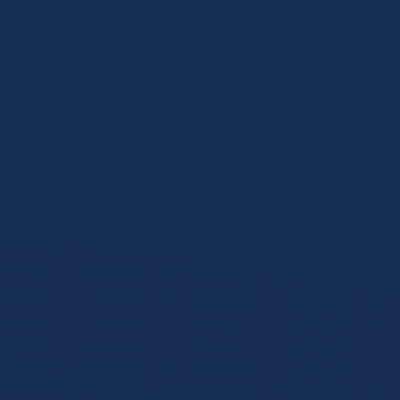
开云体育官方App
将整个体育世界装进口袋
为了适应现代快节奏的生活方式，开云体育倾力打造了行业标
杆级的移动端应用程序。无论您使用的是iOS还是Android设
备，开云体育App都能为您提供无与伦比的流畅体验。它不仅
仅是一个工具，更是您专属的随身移动体育智库。
原生架构，极速响应
采用最新的移动端原生开发技术，告别卡顿与延迟。界面切换
如丝般顺滑，关键数据秒级刷新，确保您在瞬息万变的赛场动
态中始终快人一步。
智能推送，个性定制
强大的个性化订阅系统。关注您喜爱的球队、联赛或特定赛