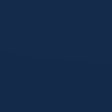
VIP尊享特权
完善的会员成长体系，从专属客服到定制化礼物，彰显您的尊
贵身份。
立即查看全部优惠活动
前沿洞察，掌握赛场先机
开云体育资深内容团队全天候待命，为您带来第一手的新闻资
讯、深度专访与战术解析。在这里，您不仅能看到比分，更能
看懂比赛。
浏览所有资讯
2026-08-06
点击阅读详尽的赛事分析与独家报道，获取最新体育动态。
阅读全文