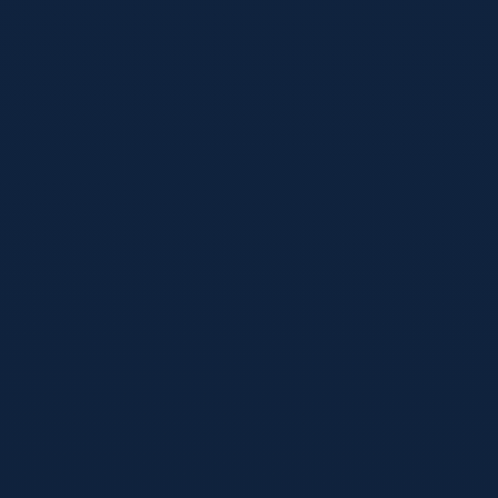
快速导航
首页
新闻中心
App下载
优惠活动
联系我们
公司名称:
开云体育有限公司
电子邮箱:
service@kysportsnation.com
联系电话:
+86-10-8888-6666
办公地址:
北京市朝阳区朝阳公园路6号院 邮编: 100025
工作时间:
周一至周五 09:00-18:00 (CST)
值得信赖的合作伙伴