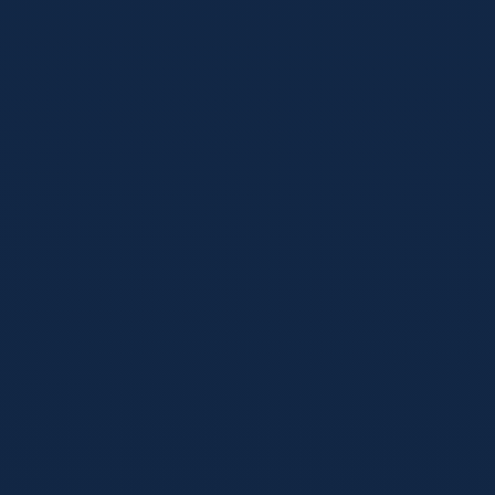
全景式体育体验。
全矩阵赛事覆盖与精细化运营
无论是全球瞩目的世界杯、欧洲杯、欧冠联赛，还是商业价值
极高的NBA、NFL，亦或是近年来异军突起、深受年轻群体
喜爱的电竞项目（如英雄联盟S赛、DOTA2 TI邀请赛），开
云体育均实现了无缝接入。我们的精细化运营团队针对不同类
型的赛事，量身定制了差异化的内容呈现方案。对于足球赛
事，我们提供详尽的阵型演练、战术热点图；对于篮球赛事，
我们聚焦于球员的高阶数据与回合占有率；对于电竞，我们则
深入解析BP博弈与经济曲线。这种对细节的极致追求，确保
了每一位垂直领域的硬核粉丝都能在这里找到共鸣。
技术驱动：极致流畅与坚不可摧的安全
卓越的用户体验离不开强大的底层技术支撑。开云体育重金打
造了分布式的全球CDN网络节点，配合自研的毫秒级数据同
步引擎，彻底消除了跨国网络延迟带来的困扰。这意味着，当
赛场上发生进球、红牌等关键事件时，您的开云体育App将在
第一时间亮起提示，真正做到“与赛场同频共振”。而在安全性