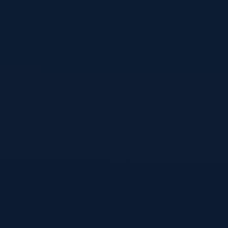
体育
2026世界杯小组赛赛程几点开始？看懂开球时间，才知道中国
球迷要熬几个夜
世界杯的小组赛从来不只是“几点开球”这么简单。回顾欧洲、
卡塔尔到北美三种时间设计，你会发现，中国球迷真正需要盯
紧的，是2026年那些最容易爆发观赛热情的深夜与清晨。