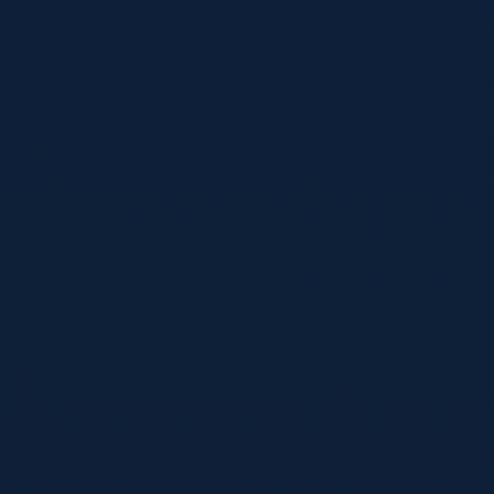
5
2026世界杯预测美加墨分析：三国主场加成有多强，谁更有机
会走得更远？
05-10
分类导航
足球视界
1
体育
21
足球资讯
1
旅行攻略
2
体育赛事
3
足球
1
最新活动
开云体育迎新红利
注册即享丰厚大礼包，立即参与！
查看详情
相关阅读