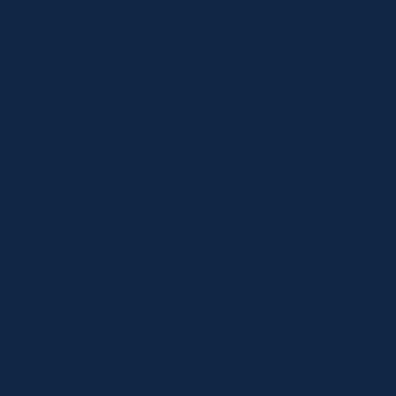
战，规则如何改变冠军的命运
04-16