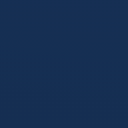
解为一条线：
首战定气势、次战定排名、末战定生死
。这也是
世界杯小组赛最典型的叙事逻辑。
2026世界杯小组赛加拿大赛程表
（官方信息公布后可直接对照）
以下表格预留了加拿大队小组赛三场比赛的核心信息。等国际
足联最终确认后，你可以直接按日期核对对手、时间和城市。
对球迷来说，这种结构最实用，也最适合赛前收藏。
场
比赛日
开球时
举办城
对手
次
期
间
市
第1
待官方
待官方
待抽签
待官方
场
公布
公布
确定
公布
第2
待官方
待官方
待抽签
待官方
场
公布
公布
确定
公布