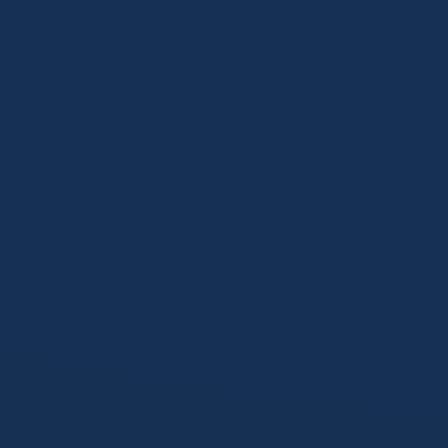
信息框架 + 形势解读”的方式，帮助球迷在官方赛历发布后快
速对照理解。
加拿大小组赛赛程怎么看：先抓
住三个核心信息
查阅世界杯赛程时，最容易忽略的不是对手，而是
比赛时间与
城市
。加拿大队在本土参赛，意味着球迷需要同时关注当地时
区、移动距离以及比赛恢复时间。一般来说，一支球队的小组
赛节奏会直接影响体能分配和轮换策略，尤其是面对连续硬仗
时，第一场和第二场往往最关键。
第一看：
比赛日期
，决定备战节奏与旅行安排。
第二看：
开球时间
，影响球员恢复与球迷观赛便利性。
第三看：
举办城市
，关系到气候、场地与主场氛围。
如果你想最快掌握加拿大队的小组赛全貌，可以把官方赛程理