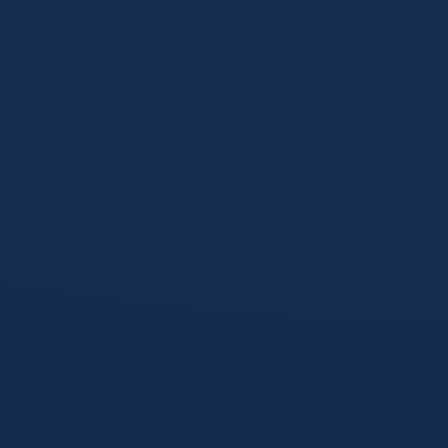
加拿大队的战术特点：速度、纵
深与转换，是他们的关键词
谈赛程，不能不谈球队风格。加拿大队近年来最鲜明的特点，
就是
边路速度和攻防转换
。他们并不依赖复杂的控球堆积，而
更强调由抢断、推进到快速打身后的一体化节奏。这种打法在
世界杯小组赛尤其有价值，因为面对风格各异的对手时，加拿
大可以通过节奏变化制造意外。
三点看懂加拿大的比赛气质
推进快
：一旦形成反击，边路与中路的连线速度非常重
要。