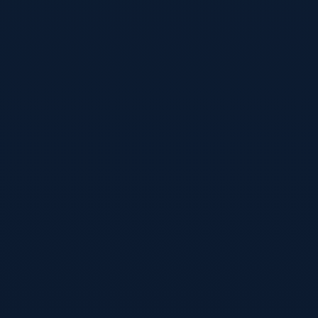
2026-05-18