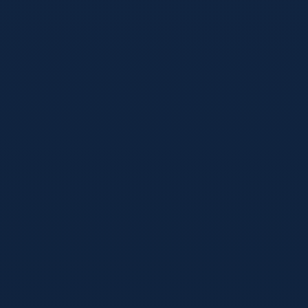
3
2026世界杯参赛球队APP：把赛程、积分榜与球迷社区合到一
个入口，让看球变成持续参与的社交体验
04-17