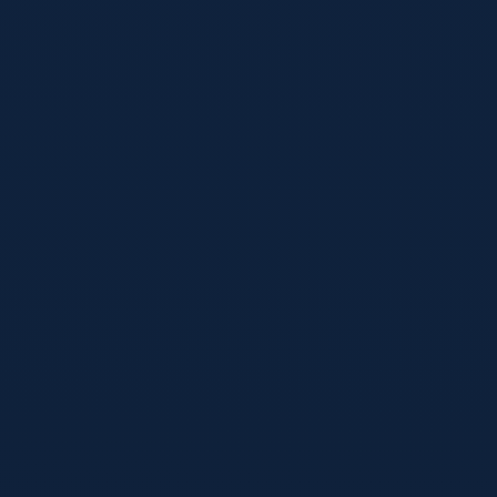
4
2026世界杯多伦多球场攻略：第一次出国看球，也能稳稳不慌
05-12