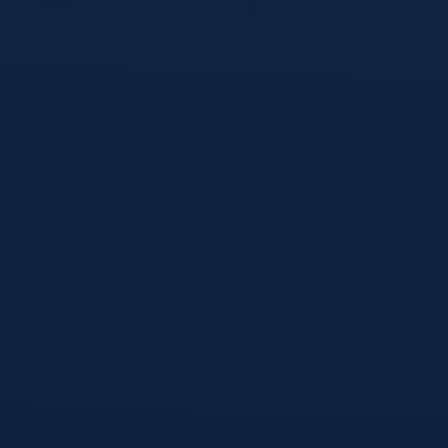
体育
2026-05-10
2026世界杯预测美加墨分析：三国主场加
成有多强，谁更有机会走得更远？