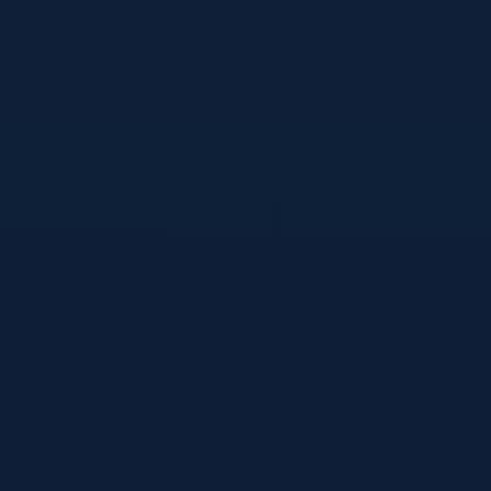
体育
2026-05-09