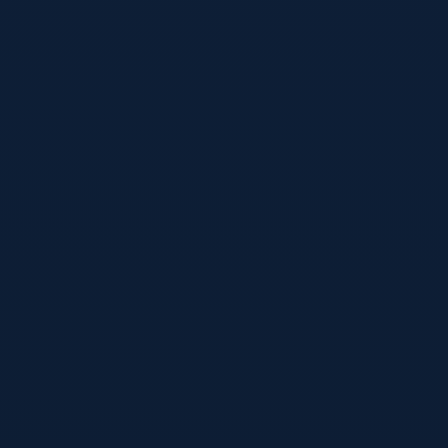
从首战丢分到绝处翻盘：2026世界杯积分
规则下，一支球队的小组出线之路
小组赛最残酷的地方，不是你踢得多努力，而是每一个进球、
每一张牌、每一次平局都可能在后台悄悄改写命运。跟着一支
虚构球队的出线之路，你会自然看懂2026世界杯积分规则的逻
辑与冷酷。
阅读全文
55
分类导航
体育
体育赛事
旅行攻略
足球
足球视界
足球资讯
热门资讯