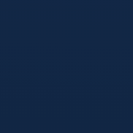
体育
2026-05-13
2026世界杯完整赛程免费速览：中国球迷
的黄金观赛时间攻略，追球不熬垮生活
2026世界杯赛程信息一眼看懂，哪些场次最适合亚洲时区观
看、哪些适合周末安排、工作日怎么追才不影响状态，这篇一
次讲清。顺便给你一套熬夜、补觉、看集锦的节奏表，让你高
效追完世界杯。