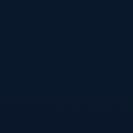
2026世界杯参赛球队APP：把赛程、积分榜与球迷社区合到一
个入口，让看球变成持续参与的社交体验
2026-04-17