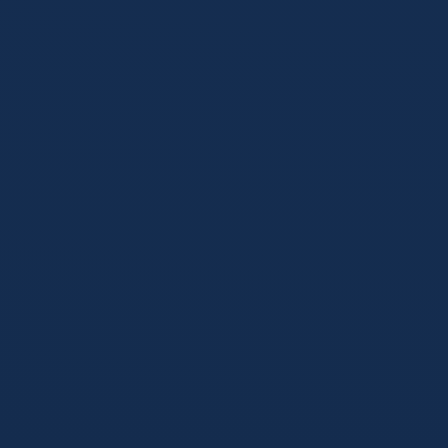
体育
2026-05-16
2026世界杯小组赛加拿大赛程表：开球时
间、对手与出线难度一次看懂
加拿大队在2026世界杯小组赛的每一场比赛都牵动人心。本文
按比赛日期、开球时间、对手和举办城市完整梳理，并结合战
术特点与分组形势，帮你快速看清出线前景。
阅读全文
79