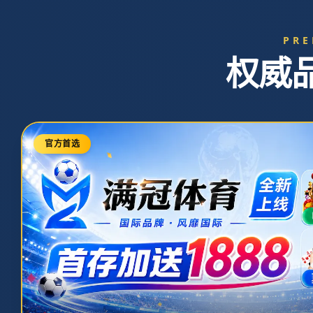
首页
新闻中心
App下载
优惠活动
App下载
注册 / 登录