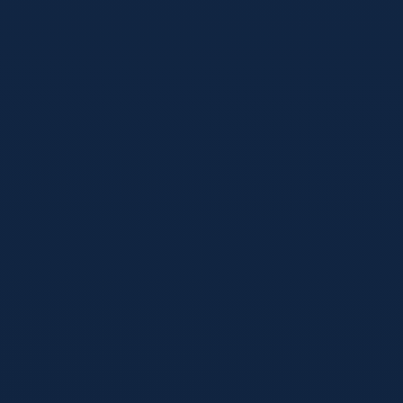
体育
2026-05-11
2026世界杯高清直播高清全攻略：从赛程
到画质，一篇看懂如何在家看出“现场感”
想在家里也看得像坐在球场边？这篇指南会把2026世界杯的赛