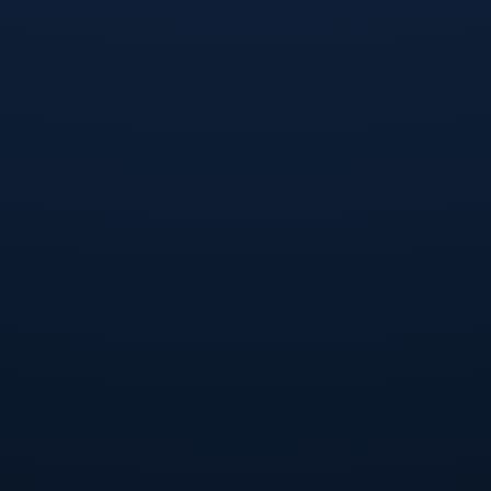
门、悬念与战术博弈
转的晴雨表。本文带你拨开数据迷雾，探寻世界杯经典冷门背后