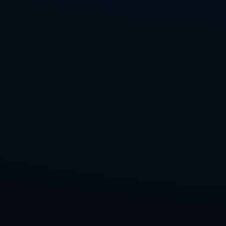
2
2026世界杯小组赛赛程几点开始？看懂开球时间，才知道中国
2026-05-18