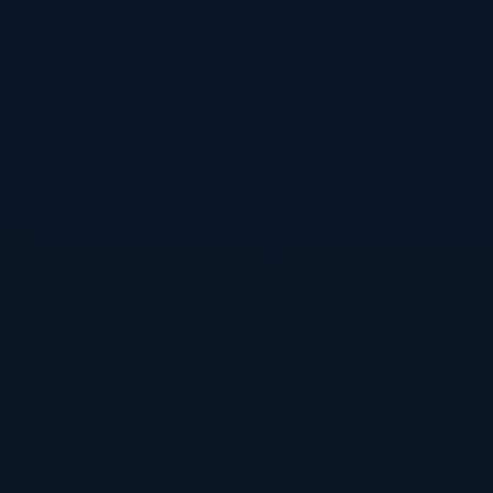
值得信赖的合作伙伴
kaiyun体育
乐鱼体育网站
华体会官网
满冠比分网
2026英雄联
盟全球总决赛指南
英雄联盟直播 - S15全球总决赛官方授权直
播平台
电竞博彩网站
Sichuan Mahjong Official
ng体育入口
沙
巴体育官方网站
© 2026 开云体育(KYsports). All rights reserved.
京ICP备20240101号-1