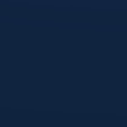
3
2026世界杯参赛球队APP：把赛程、积分榜与球迷社区合到一
个入口，让看球变成持续参与的社交体验
2026-04-17