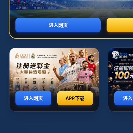
打开主菜单
首页
足球资讯
足球资讯