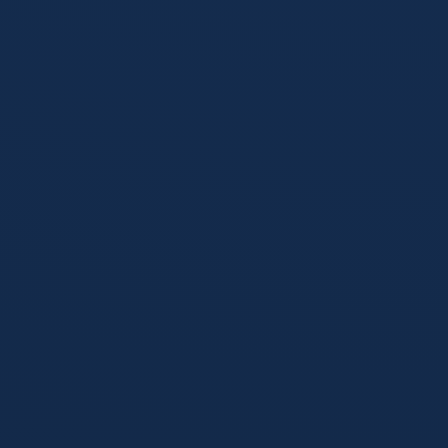
1
2026世界杯决赛赛制全解：从单场定胜负到120分钟+点球大
战，规则如何改变冠军的命运
2026-04-16