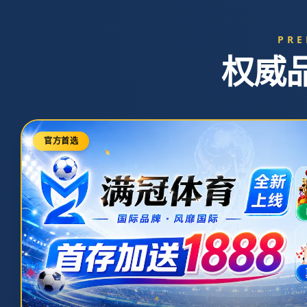
首页
新闻中心
App下载
优惠活动
App下载
注册 / 登录