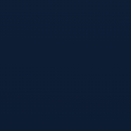
官方APP下载
获取最新体育资讯、独家赛事分析，随时随地享受流畅体验。
立即下载