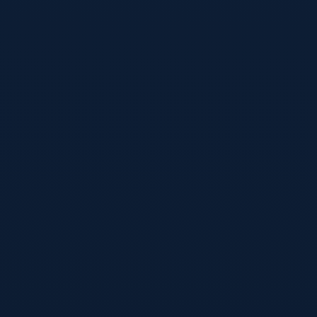
体育
2026世界杯小组赛赛程几点开始？看懂开球时间，才知道中国
球迷要熬几个夜
世界杯的小组赛从来不只是“几点开球”这么简单。回顾欧洲、
卡塔尔到北美三种时间设计，你会发现，中国球迷真正需要盯
紧的，是2026年那些最容易爆发观赛热情的深夜与清晨。
2026-05-18