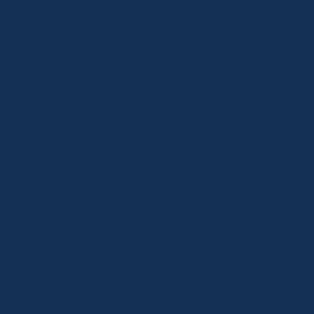
2026世界杯的赛制变化，让每一轮比赛都带上了更强的时间压
力。球队不仅要争取拿分，还要在短间隔内迅速恢复状态。对
于主教练来说，这意味着比赛计划不再只是“首发谁上”，而是
“什么时候全力、什么时候控节奏、什么时候必须轮换”。
从观赛角度看，完整赛程分析的价值就在于：它能帮助我们提
前识别哪些球队更适合高强度连战，哪些球队一旦遇到密集赛
程就容易掉速。尤其在小组赛阶段，首轮和次轮往往决定了后
两轮的心态和策略。
密集赛程如何改变比赛结果
密集赛程最大的影响，不是让球员“累”，而是让球队
稳定性下
降
。当比赛间隔缩短时，体能下降会直接影响逼抢强度、回防
速度和终结效率。你会看到一些球队上半场压得很凶，下半场
却开始明显收缩，这往往不是战术保守，而是身体负荷到了临
界点。
高压型球队
更依赖轮换深度，否则前两场消耗过大，后续
会明显降速。