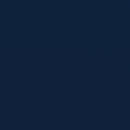
5
2026世界杯多伦多球场攻略：第一次出国看球，也能稳稳不慌