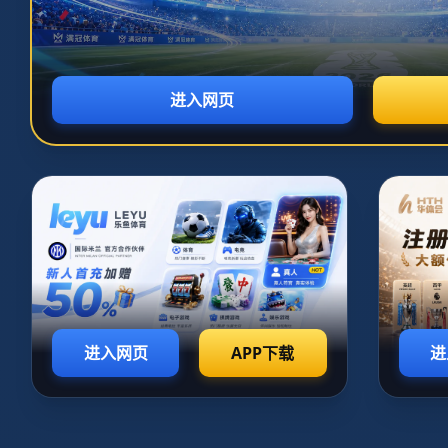
打开主菜单
首页
新闻中心
体育
正文
体育
2026世界杯完整赛程分析：48强混战下，
谁在加速，谁在冒险？
林知远
2026年05月15日 07:56
84 次阅读