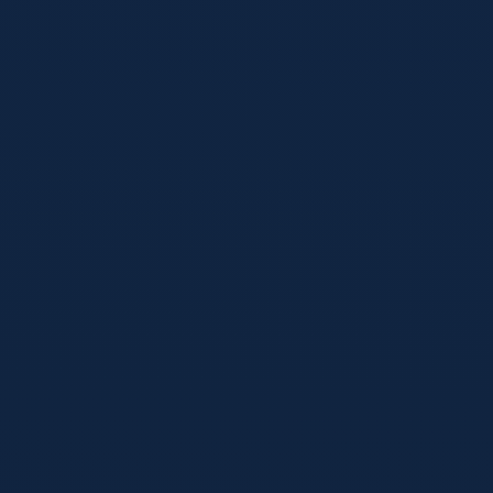
3
2026世界杯参赛球队APP：把赛程、积分榜与球迷社区合到一
个入口，让看球变成持续参与的社交体验
04-17