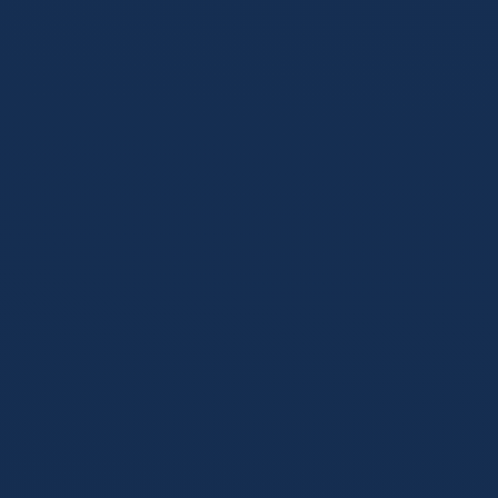
控球型球队
在节奏掌控上更占优，但如果缺少纵向威胁，
也可能陷入慢热。
反击型球队
往往更适合在密集赛程里“省电”，一旦抓住一
次转换就可能改变局面。
分组形势怎么看：强队与黑马的
出线路径其实很不一样
如果把世界杯小组赛比作一条赛道，那么强队和黑马的跑法并
不相同。强队追求的是尽快锁定出线，避免最后一轮被动；黑
马则更依赖前两场抢分，把竞争压力转移给对手。赛程安排一
旦出现先易后难或先难后易，整个小组的心理曲线就会被重
写。
对于传统强队来说，最理想的局面是首轮建立优势，第二轮完
成轮换管理，第三轮视积分决定策略。这样既能保留主力体
能，也能避免过早暴露底牌。相反，如果强队在首轮意外失
分，那么后两轮的战术选择会更紧，比赛容错率也会迅速下