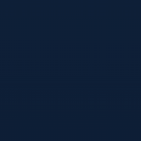
体育
2026世界杯开幕时间在哪举办？官方时间线、开幕城市与观赛
规划一次看懂
2026世界杯首次由美国、加拿大和墨西哥联合主办，开幕时间
与举办城市早已成为球迷最关心的话题。本文按时间线梳理官
方信息，并结合赛程、门票与转播节奏，帮你快速锁定最关键
的观赛节点。
2026-05-19