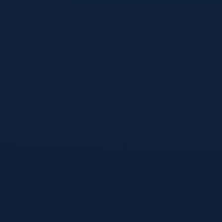
05-12
分类导航
足球视界
1
体育
21
足球资讯
1
旅行攻略
2
体育赛事
3
足球
1
最新活动
开云体育迎新红利
注册即享丰厚大礼包，立即参与！
查看详情
相关阅读
查看更多