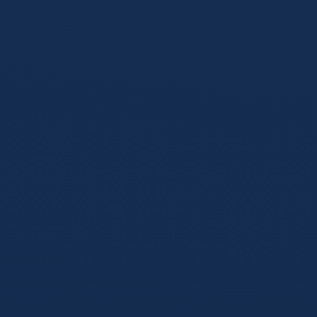
降。
传统强队的“安全区”与“风险点”
强队的安全区通常来自两点：一是阵容厚度足够，二是大赛经
验成熟。即便主力状态波动，替补席也能提供稳定输出。但风
险点同样明显——越是外界默认你能出线，越容易在细节上出
现松懈。尤其在赛程密度较高的环境里，任何一次迟缓的进入
状态，都可能让比赛从掌控变成焦灼。
所以在阅读
2026世界杯完整赛程
时，强队真正值得关注的，不
只是对手强弱，更是连续三场之间的恢复窗口。如果恢复时间
偏短，主教练往往不得不在“争胜”和“保人”之间做权衡，这种
权衡本身就会影响最终排名。
黑马为什么更容易在赛程里找到机会
黑马球队通常不具备豪华阵容，但它们常常拥有更明确的比赛
方式：防守更紧凑、转换更果断、执行更统一。在完整赛程
里，这种简洁打法反而更容易适应连续作战。因为当你不需要