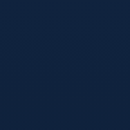
4
2026世界杯预测美加墨分析：三国主场加成有多强，谁更有机
会走得更远？
05-10