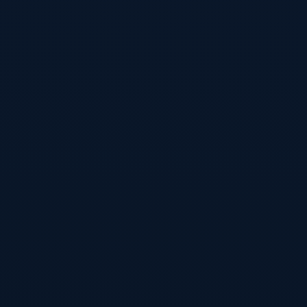
快速导航
首页
新闻中心
App下载
优惠活动
联系我们
公司名称:
开云体育有限公司
电子邮箱:
service@kysportsnation.com
联系电话:
+86-10-8888-6666
办公地址:
北京市朝阳区朝阳公园路6号院 邮编: 100025
工作时间:
周一至周五 09:00-18:00 (CST)
值得信赖的合作伙伴
kaiyun体育
乐鱼体育网站
华体会官网
满冠比分网
2026英雄联
盟全球总决赛指南
英雄联盟直播 - S15全球总决赛官方授权直
播平台
电竞博彩网站
Sichuan Mahjong Official
ng体育入口
沙
巴体育官方网站