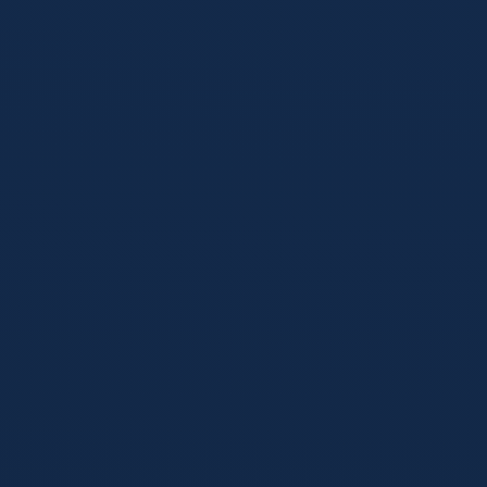
2026世界杯决赛赛制全解：从单场定胜负到120分钟+点球大
战，规则如何改变冠军的命运
04-16