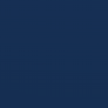
一、 权威数据的“黄金源头”
获取比分最保险的方法，始终是回归官方源。
FIFA官方网站
与APP
始终是全球公认的最权威数据载体。在这里，你不仅能
看到实时滚动的比分，还能通过详细的“Match Center”查看球
员跑动距离、控球率及战术阵型分析。