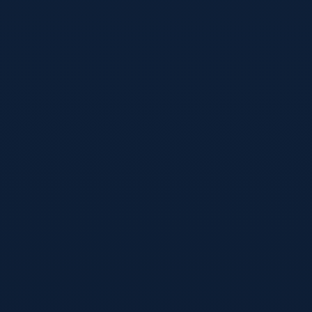
体育赛事
2026世界杯观赛指南：如何跨越时区，精准捕捉每一个进球瞬
间？
2026世界杯即将来临，墨西哥时间作为核心赛程基准，如何科
学规划观赛路径，让你不错过任何精彩时刻？