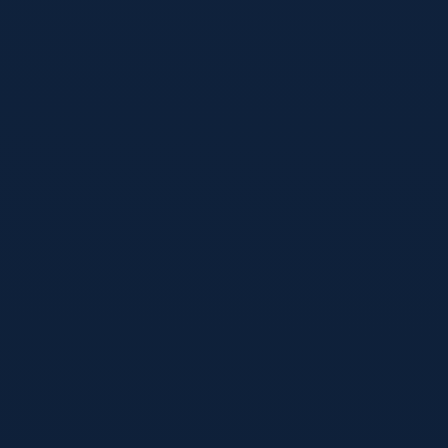
5
2026世界杯预测美加墨分析：三国主场加成有多强，谁更有机
会走得更远？
05-10
分类导航
足球视界
1
体育
21
足球资讯
1
旅行攻略
2
体育赛事
3
足球
1
最新活动
开云体育迎新红利
注册即享丰厚大礼包，立即参与！
查看详情
相关阅读