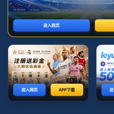
打开主菜单
首页
新闻中心
体育赛事
正文
体育赛事
2026世界杯比赛结果地址全攻略：锁定全
球最快比分资讯，拒绝焦虑等待！
足球观察家
2026年04月28日 07:16
68 次阅读