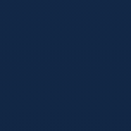
看直播时怎么执行：把每一场比
赛都当成一次“验证”
世界杯最迷人的地方，是每一场比赛都在纠正你的判断。你越
是把它当成一次信息更新，而不是一次情绪下注，越容易建立
长期有效的观察习惯。
建议你在直播中养成三个小动作：
开赛前先写下一个
比分区间
，而不是唯一结果。
在第15分钟、第30分钟和下半场开始时重新检查节奏。
把“进球方式”记下来：运动战、定位球、反击、失误，分
别对应不同的后续走势。
当你把这些信息持续积累下来，比分预测就会从“碰运气”变成
“有依据的判断”。尤其在2026世界杯这种赛程更长、环境更复
杂的赛事里，谁能更好地理解球队状态和比赛结构，谁就更接
近真正看懂直播。