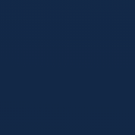
“结果思维”换成“区间思维”
比分预测最容易犯的错，就是只盯一个数字。更成熟的做法，
是先判断比赛属于哪个区间，再在区间里选择最合理的结果。
你可以这样建立模型：
先判断比赛类型：强弱分明、势均力敌，还是高压对抗。
再判断节奏：是前快后慢，还是先稳后冲。
结合历史交锋和阵容状态，判断总进球大致落点。
最后再去细化比分，如1-0、2-1、2-0、1-1。
举个简单的例子：如果一场北美球队对阵防守型欧洲球队，且
前20分钟双方都很谨慎，那么优先考虑的不是3-2，而是1-0、
1-1、2-0这类更贴近比赛真实走势的结果。反过来，如果两队
都依赖转换和边路冲击，且开局就互有威胁，那比分上限就会
被打开。