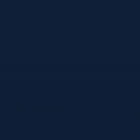
4
2026世界杯多伦多球场攻略：第一次出国看球，也能稳稳不慌
05-12