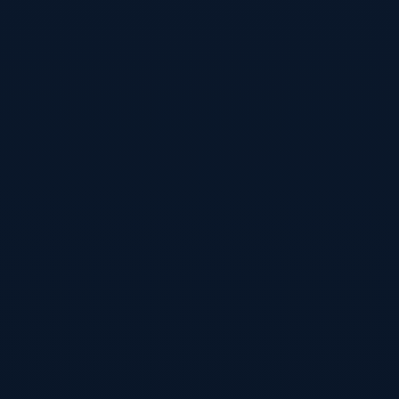
体育
2026世界杯小组赛加拿大赛程表：开球时间、对手与出线难度
一次看懂
加拿大队在2026世界杯小组赛的每一场比赛都牵动人心。本文
按比赛日期、开球时间、对手和举办城市完整梳理，并结合战
术特点与分组形势，帮你快速看清出线前景。
2026-05-16