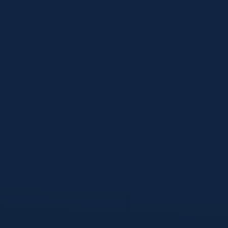
1
2026世界杯决赛赛制全解：从单场定胜负到120分钟+点球大
战，规则如何改变冠军的命运
04-16