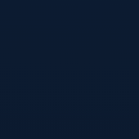
体育
2026世界杯开幕时间在哪举办？官方时间线、开幕城市与观赛
规划一次看懂
2026世界杯首次由美国、加拿大和墨西哥联合主办，开幕时间
与举办城市早已成为球迷最关心的话题。本文按时间线梳理官
方信息，并结合赛程、门票与转播节奏，帮你快速锁定最关键
的观赛节点。
2026-05-19