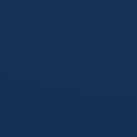
2026世界杯将在北美三国共同举办，这意味着
赛事节奏、气候
条件、旅行距离、主客场氛围
都会比以往更复杂。对于球迷来
说，直播画面里看到的不只是传控、射门和补时，更是比分走
势背后的逻辑：哪支球队能稳住局面，哪支球队容易被节奏带
偏，哪一场更适合从“低比分”切入判断。
如果你想把“猜比分”变成一套可执行的方法，这篇文章会从小
组赛到淘汰赛，结合北美赛区重点球队、历史交锋、赛程环境
和盘路变化，帮你搭建一个更清晰的观察框架。