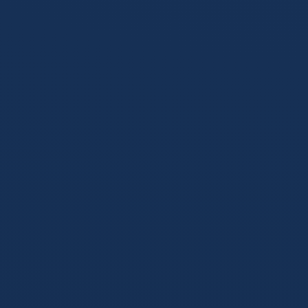
首战丢分：一分和零分之间，差
的不是运气