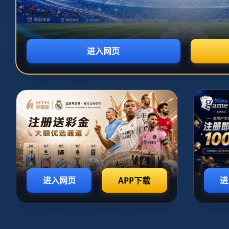
打开主菜单
首页
新闻中心
体育
正文
体育
从首战丢分到绝处翻盘：2026世界杯积分
规则下，一支球队的小组出线之路
林澈
2026年05月09日 09:50
61 次阅读