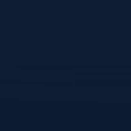
紧的，是2026年那些最容易爆发观赛热情的深夜与清晨。
2026-05-18