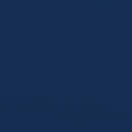
第二场爆发：多进一个球，可能
就多一条命
第二轮，北岚队面对小组里纸面实力最弱的对手。他们知道，
这一场不只是要赢，还要尽量多赢几个。于是比赛从开场就变
了味道：边路不停冲击，前锋不再贪恋个人表演，中场拿球后
的第一反应不是回传，而是向前。
比分最终定格在
3比0
。这不是一场普通的胜利，而是让命运重
新排队的一场胜利。3分到手，净胜球也一下从平平无奇变成
了可以说话的筹码。到这里，读者就能看见小组赛积分规则最
直观的逻辑：
赢球拿分，赢得越大，缓冲区越厚。
为什么净胜球会在后台悄悄改变命运
很多人以为小组赛就是“谁分高谁出线”，其实远不止如此。若