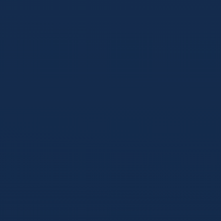
如果两支球队积分相同，很多情况下会先看它们之间的
相互战
绩
。也就是说，不是看谁整轮打得最花哨，而是看你们彼此对
阵时谁更占上风。北岚队第二轮虽然赢得漂亮，但如果第三轮
只是勉强保住平局，而另一支同分球队在彼此交手中占优，那
么结局仍可能翻转。
这就是世界杯小组赛让人上瘾的地方：它不是简单的强者通
吃，而是把每一场直接对话都变成未来的证据。
黄牌红牌：最安静的变量，常常最致命
到了收官战，北岚队的边后卫在一次无奈犯规后领到一张黄
牌。那一刻看台没有太大反应，转播画面也只是轻轻一扫。但
在后台，这张牌开始发挥作用。若多支球队在积分、净胜球、
进球数乃至相互战绩上依然接近，
纪律记录
有时会成为继续排
名的参考之一。更别说直接被红牌罚下，会让球队在接下来的
比赛里少打一人，甚至让整个淘汰赛首发都被打乱。
北岚队最终没有被牌面拖垮，但这正提醒我们：世界杯小组赛