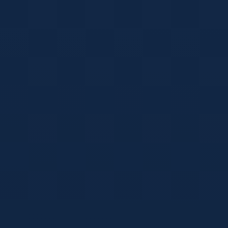
2
2026世界杯小组赛赛程几点开始？看懂开球时间，才知道中国
球迷要熬几个夜