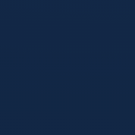
2026世界杯决赛赛制全解：从单场定胜负到120分钟+点球大
战，规则如何改变冠军的命运
04-16