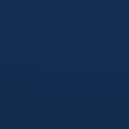
积分相同，通常会先比较
净胜球
，再看
总进球
，接着才可能进
入更细的比较，例如
相互战绩
。这意味着，第二场的每一个进
球都不是装饰，而是为未来埋下的保险。
北岚队教练组在场边的计算方式，像极了悬疑片里的倒计时：
领先1球不够，领先2球还不够，领先3球才算稍微安心。因为
他们知道，同组另一场比赛的比分，随时可能把积分榜拧成另
一种样子。